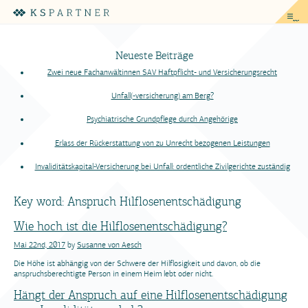
me
Neueste Beiträge
Zwei neue Fachanwältinnen SAV Haftpflicht- und Versicherungsrecht
Unfall(-versicherung) am Berg?
Psychiatrische Grundpflege durch Angehörige
Erlass der Rückerstattung von zu Unrecht bezogenen Leistungen
Invaliditätskapital-Versicherung bei Unfall: ordentliche Zivilgerichte zuständig
Key word:
Anspruch Hilflosenentschädigung
Wie hoch ist die Hilflosenentschädigung?
Mai 22nd, 2017
by
Susanne von Aesch
Die Höhe ist abhängig von der Schwere der Hilflosigkeit und davon, ob die
anspruchsberechtigte Person in einem Heim lebt oder nicht.
Hängt der Anspruch auf eine Hilflosenentschädigung