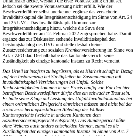
Unfallrisiko decke, weshalb die erste Voraussetzung erfüllt sei.
Jedoch sei die zweite Voraussetzung nicht erfüllt. Wie der
Beschwerdeführer selbst anerkenne, ergänze das versicherte
Invaliditätskapital die Integritätsentschädigung im Sinne von Art. 24
und 25 UVG. Das Invaliditätskapital komme zur
Integritätsentschädigung hinzu, welche die Suva dem
Beschwerdeführer am 12. Februar 2022 zugesprochen habe. Damit
ergänze das zur Diskussion stehende Invaliditätskapital den
Leistungskatalog des UVG und stelle deshalb keine
Zusatzversicherung zur sozialen
Kranken
versicherung im Sinne von
Art. 7 ZPO dar. Deshalb habe das kantonale Gericht seine
Zuständigkeit als einzige kantonale Instanz zu Recht verneint.
Das Urteil ist insofern zu begrüssen, als es Klarheit schafft in Bezug
auf den Instanzenzug bei Streitigkeiten im Zusammenhang mit
Invaliditätskapital-Versicherungen bei Unfall. Solche
Rechtsstreitigkeiten kommen in der Praxis häufig vor. Für den hier
betroffenen Beschwerdeführer dürfte dies ein schwacher Trost sein.
Er hätte seine Klage auf Leistung des Unfall-Invaliditätskapitals bei
einem ordentlichen Zivilgericht einreichen müssen und nicht bei der
sozialversicherungsrechtlichen Abteilung des Walliser
Kantonsgerichts (welche in anderen Kantonen dem
Sozialversicherungsgericht entspricht). Das Bundesgericht hätte
ohne Weiteres auch anders entscheiden können, zumal es die
Zuständigkeit der einzigen kantonalen Instanz im Sinne von Art. 7