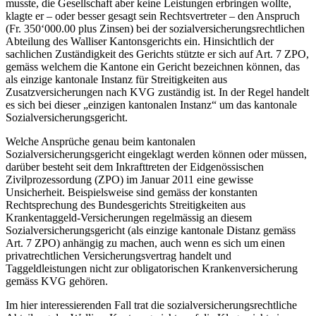
musste, die Gesellschaft aber keine Leistungen erbringen wollte,
klagte er – oder besser gesagt sein Rechtsvertreter – den Anspruch
(Fr. 350‘000.00 plus Zinsen) bei der sozialversicherungsrechtlichen
Abteilung des Walliser Kantonsgerichts ein. Hinsichtlich der
sachlichen Zuständigkeit des Gerichts stützte er sich auf Art. 7 ZPO,
gemäss welchem die Kantone ein Gericht bezeichnen können, das
als einzige kantonale Instanz für Streitigkeiten aus
Zusatzversicherungen nach KVG zuständig ist. In der Regel handelt
es sich bei dieser „einzigen kantonalen Instanz“ um das kantonale
Sozialversicherungsgericht.
Welche Ansprüche genau beim kantonalen
Sozialversicherungsgericht eingeklagt werden können oder müssen,
darüber besteht seit dem Inkrafttreten der Eidgenössischen
Zivilprozessordung (ZPO) im Januar 2011 eine gewisse
Unsicherheit. Beispielsweise sind gemäss der konstanten
Rechtsprechung des Bundesgerichts Streitigkeiten aus
Krankentaggeld-Versicherungen regelmässig an diesem
Sozialversicherungsgericht (als einzige kantonale Distanz gemäss
Art. 7 ZPO) anhängig zu machen, auch wenn es sich um einen
privatrechtlichen Versicherungsvertrag handelt und
Taggeldleistungen nicht zur obligatorischen Krankenversicherung
gemäss KVG gehören.
Im hier interessierenden Fall trat die sozialversicherungsrechtliche