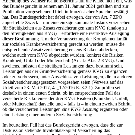
Abteilung des Walliser Kantonsgerichts auf die Klage nicht ein, was
das Bundesgericht in seinem am 31. Januar 2024 gefällten und zur
Publikation vorgesehenen Urteil in französischer Sprache bestätigt
hat. Das Bundesgericht hat dabei erwogen, der von Art. 7 ZPO
angestrebte Zweck – nur eine einzige kantonale Instanz vorzusehen
für Streitigkeiten aus Zusatzversicherungen zum KVG (analog zu
den Streitigkeiten aus KVG) – erfordere eine restriktive Auslegung
dieser Bestimmung. Um der Voraussetzung der Komplementarität
zur sozialen Krankenversicherung gerecht zu werden, müsse die
entsprechende Zusatzversicherung erstens Risiken abdecken,
welche auch vom KVG abgedeckt würden, konkret die Risiken
Krankheit, Unfall oder Mutterschaft (Art. 1a Abs. 2 KVG). Und
zweitens, müssten die streitigen Leistungen dazu bestimmt sein,
Leistungen aus der Grundversicherung gemäss KVG zu ergänzen
oder zu verbessern, unter Ausschluss von Leistungen, die in anderen
Sozialversicherungsgesetzen vorgesehen seien (Verweis auf das
Urteil vom 23. Mai 2017, 4a_12/2016 E. 3.2.1). Zu prüfen sei
deshalb in einem ersten Schritt, ob im entsprechenden Fall das
versicherte Risiko eines der drei KVG-Risiken (Krankheit, Unfall,
oder Mutterschaft) darstelle und – falls ja – in einem zweiten Schritt,
ob die versicherten Leistungen
eine KVG-Leistung
ergänzten oder
eine Leistung einer anderen Sozialversicherung.
Im beurteilten Fall hat das Bundesgericht erwogen, dass die zur
Diskussion stehende Invaliditätskapital-Versicherung das