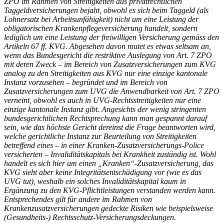
ZPO im Rahmen von Streitigkeiten aus privatrechtlichen
Taggeldversicherungen bejaht, obwohl es sich beim Taggeld (als
Lohnersatz bei Arbeitsunfähigkeit) nicht um eine Leistung der
obligatorischen Krankenpflegeversicherung handelt, sondern
lediglich um eine Leistung der freiwilligen Versicherung gemäss den
Artikeln 67 ff. KVG. Abgesehen davon mutet es etwas seltsam an,
wenn das Bundesgericht die restriktive Auslegung von Art. 7 ZPO
mit deren Zweck – im Bereich von Zusatzversicherungen zum KVG
analog zu den Streitigkeiten aus KVG nur eine einzige kantonale
Instanz vorzusehen – begründet und im Bereich von
Zusatzversicherungen zum UVG die Anwendbarkeit von Art. 7 ZPO
verneint, obwohl es auch in UVG-Rechtsstreitigkeiten nur eine
einzige kantonale Instanz gibt. Angesichts der wenig stringenten
bundesgerichtlichen Rechtsprechung kann man gespannt darauf
sein, wie das höchste Gericht dereinst die Frage beantworten wird,
welche gerichtliche Instanz zur Beurteilung von Streitigkeiten
betreffend eines – in einer Kranken-Zusatzversicherungs-Police
versicherten – Invaliditätskapitals bei Krankheit zuständig ist. Wohl
handelt es sich hier um einen „Kranken“-Zusatzversicherung, das
KVG sieht aber keine Integritätsentschädigung vor (wie es das
UVG tut), weshalb ein solches Invaliditätskapital kaum in
Ergänzung zu den KVG-Pflichtleistungen verstanden werden kann.
Entsprechendes gilt für andere im Rahmen von
Krankenzusatzversicherungen gedeckte Risiken wie beispielsweise
(Gesundheits-) Rechtsschutz-Versicherungsdeckungen.