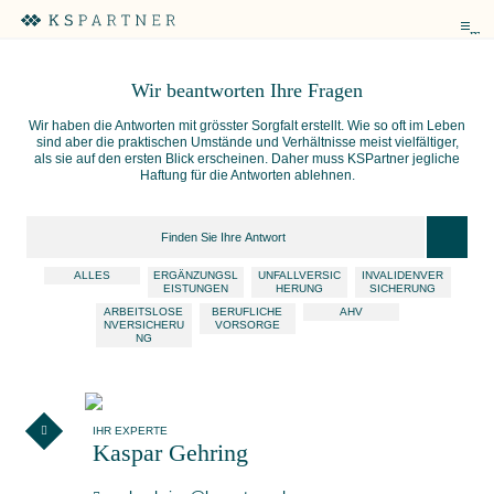
me
Wir beantworten
Ihre Fragen
Wir haben die Antworten mit grösster Sorgfalt erstellt. Wie so oft im Leben
sind aber die praktischen Umstände und Verhältnisse meist vielfältiger,
als sie auf den ersten Blick erscheinen. Daher muss KSPartner jegliche
Haftung für die Antworten ablehnen.
ALLES
ERGÄNZUNGSL
UNFALLVERSIC
INVALIDENVER
EISTUNGEN
HERUNG
SICHERUNG
ARBEITSLOSE
BERUFLICHE
AHV
NVERSICHERU
VORSORGE
NG
IHR EXPERTE
Kaspar Gehring