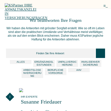
me
Wir beantworten
Ihre Fragen
Wir haben die Antworten mit grösster Sorgfalt erstellt. Wie so oft im Leben
sind aber die praktischen Umstände und Verhältnisse meist vielfältiger,
als sie auf den ersten Blick erscheinen. Daher muss KSPartner jegliche
Haftung für die Antworten ablehnen.
ALLES
ERGÄNZUNGSL
UNFALLVERSIC
INVALIDENVER
EISTUNGEN
HERUNG
SICHERUNG
ARBEITSLOSE
BERUFLICHE
AHV
NVERSICHERU
VORSORGE
NG
IHR EXPERTE
Susanne Friedauer