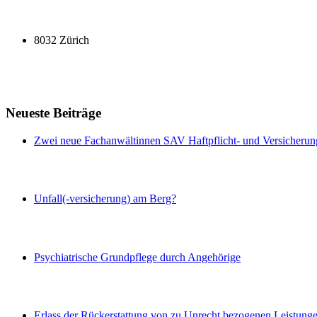
8032 Zürich
Neueste Beiträge
Zwei neue Fachanwältinnen SAV Haftpflicht- und Versicherun
Unfall(-versicherung) am Berg?
Psychiatrische Grundpflege durch Angehörige
Erlass der Rückerstattung von zu Unrecht bezogenen Leistung