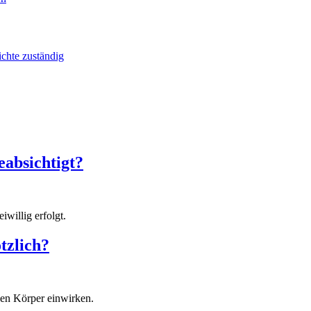
ichte zuständig
eabsichtigt?
willig erfolgt.
tzlich?
hen Körper einwirken.