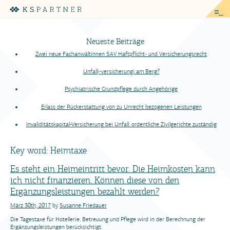
me
Neueste Beiträge
Zwei neue Fachanwältinnen SAV Haftpflicht- und Versicherungsrecht
Unfall(-versicherung) am Berg?
Psychiatrische Grundpflege durch Angehörige
Erlass der Rückerstattung von zu Unrecht bezogenen Leistungen
Invaliditätskapital-Versicherung bei Unfall: ordentliche Zivilgerichte zuständig
Key word:
Heimtaxe
Es steht ein Heimeintritt bevor. Die Heimkosten kann
ich nicht finanzieren. Können diese von den
Ergänzungsleistungen bezahlt werden?
März 30th, 2017
by
Susanne Friedauer
Die Tagestaxe für Hotellerie, Betreuung und Pflege wird in der Berechnung der
Ergänzungsleistungen berücksichtigt.