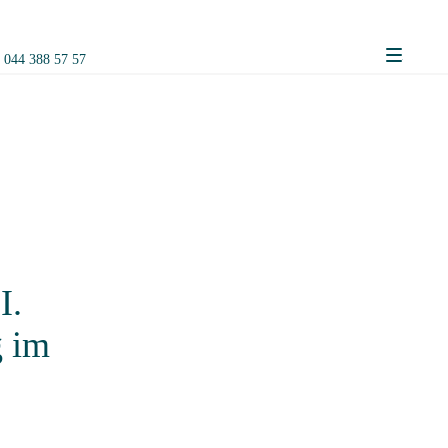
n
044 388 57 57
menu
I.
g im