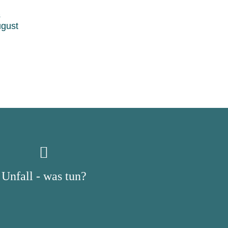
s
ugust
Unfall - was tun?