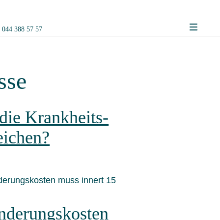
n
044 388 57 57
menu
sse
 die Krankheits-
eichen?
derungskosten muss innert 15
nderungskosten