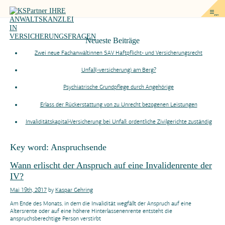
me
Neueste Beiträge
Zwei neue Fachanwältinnen SAV Haftpflicht- und Versicherungsrecht
Unfall(-versicherung) am Berg?
Psychiatrische Grundpflege durch Angehörige
Erlass der Rückerstattung von zu Unrecht bezogenen Leistungen
Invaliditätskapital-Versicherung bei Unfall: ordentliche Zivilgerichte zuständig
Key word:
Anspruchsende
Wann erlischt der Anspruch auf eine Invalidenrente der
IV?
Mai 19th, 2017
by
Kaspar Gehring
Am Ende des Monats, in dem die Invalidität wegfällt der Anspruch auf eine
Altersrente oder auf eine höhere Hinterlassenenrente entsteht die
anspruchsberechtige Person verstirbt