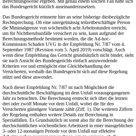
Berechnungsweise ergeben. Mit genau einem solchen Fall hatte sich
das Bundesgericht kürzlich auseinanderzusetzen.
Das Bundesgericht erinnerte hier an seine bisherige diesbezügliche
Rechtsprechung. Ob eine unregelmässig teilzeitbeschäftigte Person
die Minimalgrenze von wöchentlich acht Arbeitsstunden erreicht,
um für Nichtberufsunfälle versichert zu sein, kann aufgrund der
Berechnungsmethode bestimmt werden, die die Ad-hoc-
Kommission Schaden UVG in der Empfehlung Nr. 7/87 vom 4.
September 1987 (Revision vom 5. April 2019) vorschlägt. Auch
wenn diese Empfehlung das Gericht grundsätzlich nicht bindet, sieht
sie nach Ansicht des Bundesgerichts einfach anzuwendende
Kriterien vor und ermöglicht eine Gleichbehandlung der
Versicherten, weshalb das Bundesgericht sich auf diese Regelung
stützt und diese anwendet.
Nach dieser Empfehlung Nr. 7/87 ist nach Möglichkeit die
durchschnittliche Beschäftigung im dem Unfall vorausgegangenen
Jahr zu betrachten. Die Berechnung erstreckt sich über die letzten
drei oder zwölf Monate vor dem Unfall, wobei die für den
Versicherten günstigere Variante zählt (Ziff. 1). Die weiteren Ziffern
der Regelung enthalten weitere Details zur Berechnung in
Spezialfällen. Es Grundsätzlich ist somit also für die Berechnung der
durchschnittlichen wöchentlichen Arbeitszeit in einer massgeblichen
3- oder 12-monatigen Periode vor dem Unfall nur effektive