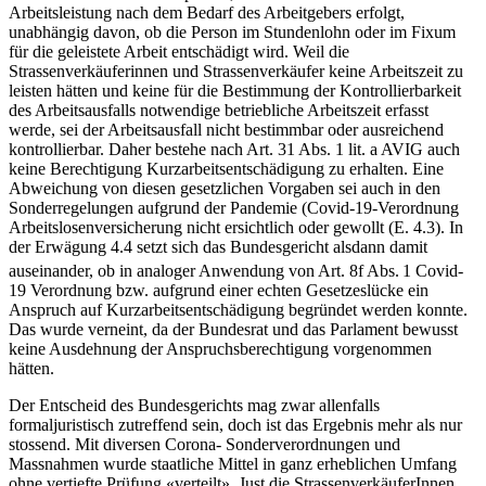
Arbeitsleistung nach dem Bedarf des Arbeitgebers erfolgt,
unabhängig davon, ob die Person im Stundenlohn oder im Fixum
für die geleistete Arbeit entschädigt wird. Weil die
Strassenverkäuferinnen und Strassenverkäufer keine Arbeitszeit zu
leisten hätten und keine für die Bestimmung der Kontrollierbarkeit
des Arbeitsausfalls notwendige betriebliche Arbeitszeit erfasst
werde, sei der Arbeitsausfall nicht bestimmbar oder ausreichend
kontrollierbar. Daher bestehe nach Art. 31 Abs. 1 lit. a AVIG auch
keine Berechtigung Kurzarbeitsentschädigung zu erhalten. Eine
Abweichung von diesen gesetzlichen Vorgaben sei auch in den
Sonderregelungen aufgrund der Pandemie (Covid-19-Verordnung
Arbeitslosenversicherung nicht ersichtlich oder gewollt (E. 4.3). In
der Erwägung 4.4 setzt sich das Bundesgericht alsdann damit
auseinander, ob in analoger Anwendung von Art. 8f Abs.
1 Covid-
19 Verordnung bzw. aufgrund einer echten Gesetzeslücke ein
Anspruch auf Kurzarbeitsentschädigung begründet werden konnte.
Das wurde verneint, da der Bundesrat und das Parlament bewusst
keine Ausdehnung der Anspruchsberechtigung vorgenommen
hätten.
Der Entscheid des Bundesgerichts mag zwar allenfalls
formaljuristisch zutreffend sein, doch ist das Ergebnis mehr als nur
stossend. Mit diversen Corona- Sonderverordnungen und
Massnahmen wurde staatliche Mittel in ganz erheblichen Umfang
ohne vertiefte Prüfung «verteilt». Just die StrassenverkäuferInnen,