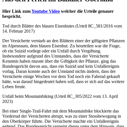
Hier Link zum
Youtube Video
welcher die Urteile genauer
bespricht.
Tod durch Blätter des blauen Eisenhutes (Urteil 8C_581/2016 vom
14. Februar 2017)
Der Versicherte verstarb an den Blättern einer der giftigsten Pflanzen
im Alpenraum, dem blauen Eisenhut. Zu beurteilen war die Frage,
ob ein Suizid vorliegt oder ein Unfall durch Vergiftung.
Insbesondere aufgrund des Umstandes, dass der Versicherte
Kenntnis haben musste über die Giftigkeit der Pflanze, ging das
Bundesgericht davon aus, dass ein Suizid und kein Unfallereignis
vorlag. Daran konnte auch der Umstand nichts ändern, dass der
Versicherte einige Wochen vor dem Tod noch ein Fahrrad gekauft
hätte, was darauf hingedeutet haben soll, dass er sich auf das weitere
Leben freute.
Unfall beim Mountainbiking (Urteil 8C_305/2022 vom 13. April
2023)
Bei einer Single-Trail-Fahrt mit dem Mountainbike blockierte das
Vorderrad der Versicherten abrupt, was zu einer Stossbewegung in
den Oberkörper führte. Die Versicherte machte ein Unfallereignis
geltend. Das Bundesgericht verneint dieses unter dem Hinweis, dass