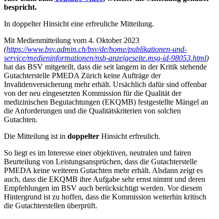
bespricht.
In doppelter Hinsicht eine erfreuliche Mitteilung.
Mit Medienmitteilung vom 4. Oktober 2023
(
https://www.bsv.admin.ch/bsv/de/home/publikationen-und-
service/medieninformationen/nsb-anzeigeseite.msg-id-98053.html
)
hat das BSV mitgeteilt, dass die seit langem in der Kritik stehende
Gutachterstelle PMEDA Zürich keine Aufträge der
Invalidenversicherung mehr erhält. Ursächlich dafür sind offenbar
von der neu eingesetzten Kommission für die Qualität der
medizinischen Begutachtungen (EKQMB) festgestellte Mängel an
die Anforderungen und die Qualitätskriterien von solchen
Gutachten.
Die Mitteilung ist in
doppelter
Hinsicht erfreulich.
So liegt es im Interesse einer objektiven, neutralen und fairen
Beurteilung von Leistungsansprüchen, dass die Gutachterstelle
PMEDA keine weiteren Gutachten mehr erhält. Alsdann zeigt es
auch, dass die EKQMB ihre Aufgabe sehr ernst nimmt und deren
Empfehlungen im BSV auch berücksichtigt werden. Vor diesem
Hintergrund ist zu hoffen, dass die Kommission weiterhin kritisch
die Gutachterstellen überprüft.