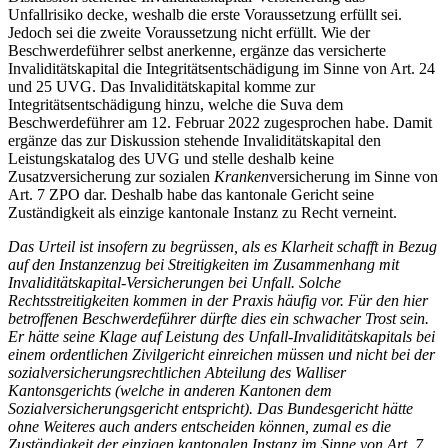
Unfallrisiko decke, weshalb die erste Voraussetzung erfüllt sei.
Jedoch sei die zweite Voraussetzung nicht erfüllt. Wie der
Beschwerdeführer selbst anerkenne, ergänze das versicherte
Invaliditätskapital die Integritätsentschädigung im Sinne von Art. 24
und 25 UVG. Das Invaliditätskapital komme zur
Integritätsentschädigung hinzu, welche die Suva dem
Beschwerdeführer am 12. Februar 2022 zugesprochen habe. Damit
ergänze das zur Diskussion stehende Invaliditätskapital den
Leistungskatalog des UVG und stelle deshalb keine
Zusatzversicherung zur sozialen
Kranken
versicherung im Sinne von
Art. 7 ZPO dar. Deshalb habe das kantonale Gericht seine
Zuständigkeit als einzige kantonale Instanz zu Recht verneint.
Das Urteil ist insofern zu begrüssen, als es Klarheit schafft in Bezug
auf den Instanzenzug bei Streitigkeiten im Zusammenhang mit
Invaliditätskapital-Versicherungen bei Unfall. Solche
Rechtsstreitigkeiten kommen in der Praxis häufig vor. Für den hier
betroffenen Beschwerdeführer dürfte dies ein schwacher Trost sein.
Er hätte seine Klage auf Leistung des Unfall-Invaliditätskapitals bei
einem ordentlichen Zivilgericht einreichen müssen und nicht bei der
sozialversicherungsrechtlichen Abteilung des Walliser
Kantonsgerichts (welche in anderen Kantonen dem
Sozialversicherungsgericht entspricht). Das Bundesgericht hätte
ohne Weiteres auch anders entscheiden können, zumal es die
Zuständigkeit der einzigen kantonalen Instanz im Sinne von Art. 7