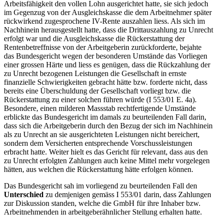
Arbeitsfähigkeit den vollen Lohn ausgerichtet hatte, sie sich jedoch
im Gegenzug von der Ausgleichskasse die dem Arbeitnehmer später
rückwirkend zugesprochene IV-Rente auszahlen liess. Als sich im
Nachhinein herausgestellt hatte, dass die Drittauszahlung zu Unrecht
erfolgt war und die Ausgleichskasse die Rückerstattung der
Rentenbetreffnisse von der Arbeitgeberin zurückforderte, bejahte
das Bundesgericht wegen der besonderen Umstände das Vorliegen
einer grossen Härte und liess es genügen, dass die Rückzahlung der
zu Unrecht bezogenen Leistungen die Gesellschaft in ernste
finanzielle Schwierigkeiten gebracht hätte bzw. forderte nicht, dass
bereits eine Überschuldung der Gesellschaft vorliegt bzw. die
Rückerstattung zu einer solchen führen würde (I 553/01 E. 4a).
Besondere, einen milderen Massstab rechtfertigende Umstände
erblickte das Bundesgericht im damals zu beurteilenden Fall darin,
dass sich die Arbeitgeberin durch den Bezug der sich im Nachhinein
als zu Unrecht an sie ausgerichteten Leistungen nicht bereichert,
sondern dem Versicherten entsprechende Vorschussleistungen
erbracht hatte. Weiter hielt es das Gericht für relevant, dass aus den
zu Unrecht erfolgten Zahlungen auch keine Mittel mehr vorgelegen
hätten, aus welchen die Rückerstattung hätte erfolgen können.
Das Bundesgericht sah im vorliegend zu beurteilenden Fall den
Unterschied
zu demjenigen gemäss I 553/01 darin, dass Zahlungen
zur Diskussion standen, welche die GmbH für ihre Inhaber bzw.
Arbeitnehmenden in arbeitgeberähnlicher Stellung erhalten hatte.