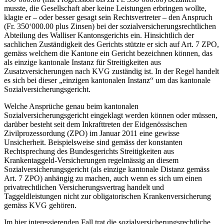
musste, die Gesellschaft aber keine Leistungen erbringen wollte,
klagte er – oder besser gesagt sein Rechtsvertreter – den Anspruch
(Fr. 350‘000.00 plus Zinsen) bei der sozialversicherungsrechtlichen
Abteilung des Walliser Kantonsgerichts ein. Hinsichtlich der
sachlichen Zuständigkeit des Gerichts stützte er sich auf Art. 7 ZPO,
gemäss welchem die Kantone ein Gericht bezeichnen können, das
als einzige kantonale Instanz für Streitigkeiten aus
Zusatzversicherungen nach KVG zuständig ist. In der Regel handelt
es sich bei dieser „einzigen kantonalen Instanz“ um das kantonale
Sozialversicherungsgericht.
Welche Ansprüche genau beim kantonalen
Sozialversicherungsgericht eingeklagt werden können oder müssen,
darüber besteht seit dem Inkrafttreten der Eidgenössischen
Zivilprozessordung (ZPO) im Januar 2011 eine gewisse
Unsicherheit. Beispielsweise sind gemäss der konstanten
Rechtsprechung des Bundesgerichts Streitigkeiten aus
Krankentaggeld-Versicherungen regelmässig an diesem
Sozialversicherungsgericht (als einzige kantonale Distanz gemäss
Art. 7 ZPO) anhängig zu machen, auch wenn es sich um einen
privatrechtlichen Versicherungsvertrag handelt und
Taggeldleistungen nicht zur obligatorischen Krankenversicherung
gemäss KVG gehören.
Im hier interessierenden Fall trat die sozialversicherungsrechtliche