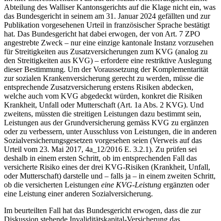
Abteilung des Walliser Kantonsgerichts auf die Klage nicht ein, was
das Bundesgericht in seinem am 31. Januar 2024 gefällten und zur
Publikation vorgesehenen Urteil in französischer Sprache bestätigt
hat. Das Bundesgericht hat dabei erwogen, der von Art. 7 ZPO
angestrebte Zweck – nur eine einzige kantonale Instanz vorzusehen
für Streitigkeiten aus Zusatzversicherungen zum KVG (analog zu
den Streitigkeiten aus KVG) – erfordere eine restriktive Auslegung
dieser Bestimmung. Um der Voraussetzung der Komplementarität
zur sozialen Krankenversicherung gerecht zu werden, müsse die
entsprechende Zusatzversicherung erstens Risiken abdecken,
welche auch vom KVG abgedeckt würden, konkret die Risiken
Krankheit, Unfall oder Mutterschaft (Art. 1a Abs. 2 KVG). Und
zweitens, müssten die streitigen Leistungen dazu bestimmt sein,
Leistungen aus der Grundversicherung gemäss KVG zu ergänzen
oder zu verbessern, unter Ausschluss von Leistungen, die in anderen
Sozialversicherungsgesetzen vorgesehen seien (Verweis auf das
Urteil vom 23. Mai 2017, 4a_12/2016 E. 3.2.1). Zu prüfen sei
deshalb in einem ersten Schritt, ob im entsprechenden Fall das
versicherte Risiko eines der drei KVG-Risiken (Krankheit, Unfall,
oder Mutterschaft) darstelle und – falls ja – in einem zweiten Schritt,
ob die versicherten Leistungen
eine KVG-Leistung
ergänzten oder
eine Leistung einer anderen Sozialversicherung.
Im beurteilten Fall hat das Bundesgericht erwogen, dass die zur
Diskussion stehende Invaliditätskapital-Versicherung das