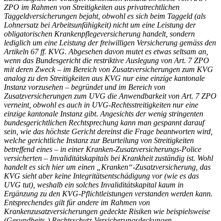
ZPO im Rahmen von Streitigkeiten aus privatrechtlichen
Taggeldversicherungen bejaht, obwohl es sich beim Taggeld (als
Lohnersatz bei Arbeitsunfähigkeit) nicht um eine Leistung der
obligatorischen Krankenpflegeversicherung handelt, sondern
lediglich um eine Leistung der freiwilligen Versicherung gemäss den
Artikeln 67 ff. KVG. Abgesehen davon mutet es etwas seltsam an,
wenn das Bundesgericht die restriktive Auslegung von Art. 7 ZPO
mit deren Zweck – im Bereich von Zusatzversicherungen zum KVG
analog zu den Streitigkeiten aus KVG nur eine einzige kantonale
Instanz vorzusehen – begründet und im Bereich von
Zusatzversicherungen zum UVG die Anwendbarkeit von Art. 7 ZPO
verneint, obwohl es auch in UVG-Rechtsstreitigkeiten nur eine
einzige kantonale Instanz gibt. Angesichts der wenig stringenten
bundesgerichtlichen Rechtsprechung kann man gespannt darauf
sein, wie das höchste Gericht dereinst die Frage beantworten wird,
welche gerichtliche Instanz zur Beurteilung von Streitigkeiten
betreffend eines – in einer Kranken-Zusatzversicherungs-Police
versicherten – Invaliditätskapitals bei Krankheit zuständig ist. Wohl
handelt es sich hier um einen „Kranken“-Zusatzversicherung, das
KVG sieht aber keine Integritätsentschädigung vor (wie es das
UVG tut), weshalb ein solches Invaliditätskapital kaum in
Ergänzung zu den KVG-Pflichtleistungen verstanden werden kann.
Entsprechendes gilt für andere im Rahmen von
Krankenzusatzversicherungen gedeckte Risiken wie beispielsweise
(Gesundheits-) Rechtsschutz-Versicherungsdeckungen.