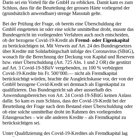
Darin sei ein Vorteil für die GmbH zu erblicken. Damit kam es zum
Schluss, dass für die Beurteilung der grossen Härte vorliegend der
(grundsätzlich anwendbare) strenge Massstab gelte.
Bei der Prüfung der Frage, ob bereits eine Überschuldung der
GmbH eingetreten ist oder eine solche unmittelbar droht, musste das
Bundesgericht im vorliegenden Verfahren auch noch entscheiden,
ob der bezogene Covid-19-Kredit als
Fremd- oder Eigenkapital
zu berücksichtigen ist. Mit Verweis auf Art. 24 des Bundesgesetzes
über Kredite mit Solidarbürgschaft infolge des Coronavirus (SBüG),
wonach für die Berechnung der Deckung von Kapital und Reserven
bzw. einer Überschuldung (Art. 725 Abs. 1 und 2 OR) die gestützt
auf Art. 3 Covid-19-SBüV vergebenden, zu 100 % verbürgten
Covid-19-Kredite bis Fr. 500’000.— nicht als Fremdkapital
berücksichtigt würden, brachte die Ausgleichskasse vor, der von der
GmbH bezogene Covid-Kredit sei demnach als Eigenkapital zu
qualifizieren. Das Bundesgericht sah aber ausserhalb des
Anwendungsbereiches von Art. 24 Covid-19-SBüG keinen Anlass
dafür. So kam es zum Schluss, dass der Covid-19-Kredit bei der
Beurteilung der Frage nach dem Bestand einer Überschuldung oder
ob eine solche unmittelbar droht im Rahmen des vorliegenden
Erlassgesuches – wie alle anderen Kredite – als Fremdkapital zu
berücksichtigen sei.
Unter Qualifizierung des Covid-19-Kredites als Fremdkapital lag