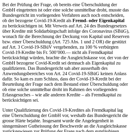
Bei der Prüfung der Frage, ob bereits eine Überschuldung der
GmbH eingetreten ist oder eine solche unmittelbar droht, musste das
Bundesgericht im vorliegenden Verfahren auch noch entscheiden,
ob der bezogene Covid-19-Kredit als
Fremd- oder Eigenkapital
zu berücksichtigen ist. Mit Verweis auf Art. 24 des Bundesgesetzes
über Kredite mit Solidarbürgschaft infolge des Coronavirus (SBüG),
wonach für die Berechnung der Deckung von Kapital und Reserven
bzw. einer Überschuldung (Art. 725 Abs. 1 und 2 OR) die gestützt
auf Art. 3 Covid-19-SBüV vergebenden, zu 100 % verbürgten
Covid-19-Kredite bis Fr. 500’000.— nicht als Fremdkapital
berücksichtigt würden, brachte die Ausgleichskasse vor, der von der
GmbH bezogene Covid-Kredit sei demnach als Eigenkapital zu
qualifizieren. Das Bundesgericht sah aber ausserhalb des
Anwendungsbereiches von Art. 24 Covid-19-SBüG keinen Anlass
dafür. So kam es zum Schluss, dass der Covid-19-Kredit bei der
Beurteilung der Frage nach dem Bestand einer Überschuldung oder
ob eine solche unmittelbar droht im Rahmen des vorliegenden
Erlassgesuches – wie alle anderen Kredite – als Fremdkapital zu
berücksichtigen sei.
Unter Qualifizierung des Covid-19-Kredites als Fremdkapital lag
eine Überschuldung der GmbH vor, weshalb das Bundesgericht die
grosse Härte bejahte. Insgesamt wurde die Angelegenheit in
sinngemässer Gutheissung der Beschwerde an die Ausgleichskasse
zurückgewiesen zur Prüfung der Frage nach dem gutgläubigen