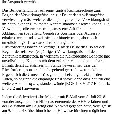
ihr Anspruch verwirkt.
Das Bundesgericht hat auf seine jüngste Rechtsprechung zum
Beginn der Verwirkungsfrist und zur Dauer der Abklärungsfrist
verwiesen, gemäss welcher die einjährige relative Verwirkungsfrist
im Zeitpunkt der zumutbaren Kenntnisnahme einsetzen könne. Die
Verwaltung solle zwar eine angemessene Zeit für nähere
Abklärungen (betreffend Grundsatz, Ausmass oder Adressat)
erhalten, wenn und soweit sie über hinreichende, aber noch
unvollständige Hinweise auf einen möglichen
Rückforderungsanspruch verfüge. Unterlasse sie dies, so sei der
Beginn der relativen (einjährigen) Verwirkungsfrist auf den
Zeitpunkt festzusetzen, in welchem die rückfordernde Behörde ihre
unvollständige Kenntnis mit dem erforderlichen und zumutbaren
Einsatz derart zu ergänzen im Stande gewesen sei, dass der
Rückforderungsanspruch habe geltend gemacht werden können.
Ergebe sich die Unrechtmässigkeit der Leistung direkt aus den
Akten, so beginne die einjährige Frist sofort, ohne dass Zeit für eine
weitere Abklärung zugestanden würde (BGE 148 V 217 E. 5, insb.
E. 5.2.2 mit Hinweisen).
Indem die Schweizerische Mobiliar mit E-Mail vom 8. Juli 2018
von der ausgerichteten Hinterlassenenrente der AHV erfahren und
der Beiständin am Folgetag eine Antwort gegeben hatte, verfügte sie
am 9. Juli 2018 über hinreichende Hinweise für einen möglichen