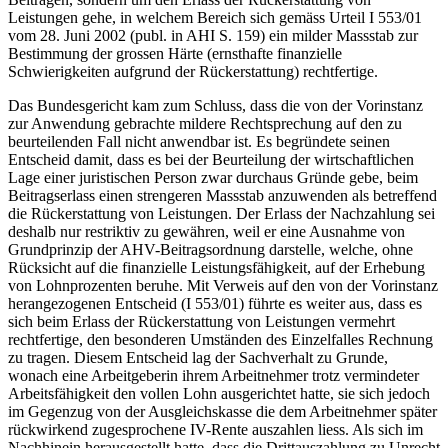
Leistungen gehe, in welchem Bereich sich gemäss Urteil I 553/01
vom 28. Juni 2002 (publ. in AHI S. 159) ein milder Massstab zur
Bestimmung der grossen Härte (ernsthafte finanzielle
Schwierigkeiten aufgrund der Rückerstattung) rechtfertige.
Das Bundesgericht kam zum Schluss, dass die von der Vorinstanz
zur Anwendung gebrachte mildere Rechtsprechung auf den zu
beurteilenden Fall nicht anwendbar ist. Es begründete seinen
Entscheid damit, dass es bei der Beurteilung der wirtschaftlichen
Lage einer juristischen Person zwar durchaus Gründe gebe, beim
Beitragserlass einen strengeren Massstab anzuwenden als betreffend
die Rückerstattung von Leistungen. Der Erlass der Nachzahlung sei
deshalb nur restriktiv zu gewähren, weil er eine Ausnahme von
Grundprinzip der AHV-Beitragsordnung darstelle, welche, ohne
Rücksicht auf die finanzielle Leistungsfähigkeit, auf der Erhebung
von Lohnprozenten beruhe. Mit Verweis auf den von der Vorinstanz
herangezogenen Entscheid (I 553/01) führte es weiter aus, dass es
sich beim Erlass der Rückerstattung von Leistungen vermehrt
rechtfertige, den besonderen Umständen des Einzelfalles Rechnung
zu tragen. Diesem Entscheid lag der Sachverhalt zu Grunde,
wonach eine Arbeitgeberin ihrem Arbeitnehmer trotz vermindeter
Arbeitsfähigkeit den vollen Lohn ausgerichtet hatte, sie sich jedoch
im Gegenzug von der Ausgleichskasse die dem Arbeitnehmer später
rückwirkend zugesprochene IV-Rente auszahlen liess. Als sich im
Nachhinein herausgestellt hatte, dass die Drittauszahlung zu Unrecht