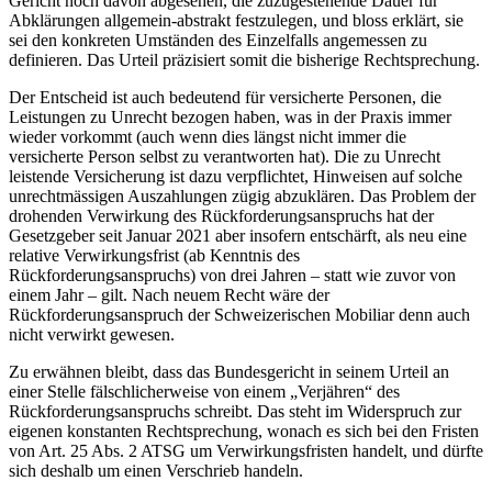
Gericht noch davon abgesehen, die zuzugestehende Dauer für
Abklärungen allgemein-abstrakt festzulegen, und bloss erklärt, sie
sei den konkreten Umständen des Einzelfalls angemessen zu
definieren. Das Urteil präzisiert somit die bisherige Rechtsprechung.
Der Entscheid ist auch bedeutend für versicherte Personen, die
Leistungen zu Unrecht bezogen haben, was in der Praxis immer
wieder vorkommt (auch wenn dies längst nicht immer die
versicherte Person selbst zu verantworten hat). Die zu Unrecht
leistende Versicherung ist dazu verpflichtet, Hinweisen auf solche
unrechtmässigen Auszahlungen zügig abzuklären. Das Problem der
drohenden Verwirkung des Rückforderungsanspruchs hat der
Gesetzgeber seit Januar 2021 aber insofern entschärft, als neu eine
relative Verwirkungsfrist (ab Kenntnis des
Rückforderungsanspruchs) von drei Jahren – statt wie zuvor von
einem Jahr – gilt. Nach neuem Recht wäre der
Rückforderungsanspruch der Schweizerischen Mobiliar denn auch
nicht verwirkt gewesen.
Zu erwähnen bleibt, dass das Bundesgericht in seinem Urteil an
einer Stelle fälschlicherweise von einem „Verjähren“ des
Rückforderungsanspruchs schreibt. Das steht im Widerspruch zur
eigenen konstanten Rechtsprechung, wonach es sich bei den Fristen
von Art. 25 Abs. 2 ATSG um Verwirkungsfristen handelt, und dürfte
sich deshalb um einen Verschrieb handeln.