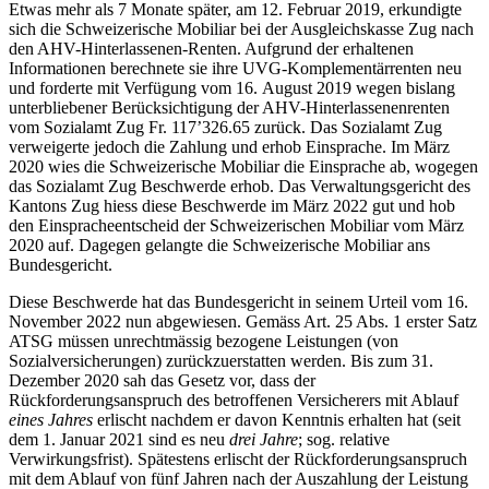
Etwas mehr als 7 Monate später, am 12. Februar 2019, erkundigte
sich die Schweizerische Mobiliar bei der Ausgleichskasse Zug nach
den AHV-Hinterlassenen-Renten. Aufgrund der erhaltenen
Informationen berechnete sie ihre UVG-Komplementärrenten neu
und forderte mit Verfügung vom 16. August 2019 wegen bislang
unterbliebener Berücksichtigung der AHV-Hinterlassenenrenten
vom Sozialamt Zug Fr. 117’326.65 zurück. Das Sozialamt Zug
verweigerte jedoch die Zahlung und erhob Einsprache. Im März
2020 wies die Schweizerische Mobiliar die Einsprache ab, wogegen
das Sozialamt Zug Beschwerde erhob. Das Verwaltungsgericht des
Kantons Zug hiess diese Beschwerde im März 2022 gut und hob
den Einspracheentscheid der Schweizerischen Mobiliar vom März
2020 auf. Dagegen gelangte die Schweizerische Mobiliar ans
Bundesgericht.
Diese Beschwerde hat das Bundesgericht in seinem Urteil vom 16.
November 2022 nun abgewiesen. Gemäss Art. 25 Abs. 1 erster Satz
ATSG müssen unrechtmässig bezogene Leistungen (von
Sozialversicherungen) zurückzuerstatten werden. Bis zum 31.
Dezember 2020 sah das Gesetz vor, dass der
Rückforderungsanspruch des betroffenen Versicherers mit Ablauf
eines
Jahres
erlischt nachdem er davon Kenntnis erhalten hat (seit
dem 1. Januar 2021 sind es neu
drei Jahre
; sog. relative
Verwirkungsfrist). Spätestens erlischt der Rückforderungsanspruch
mit dem Ablauf von fünf Jahren nach der Auszahlung der Leistung