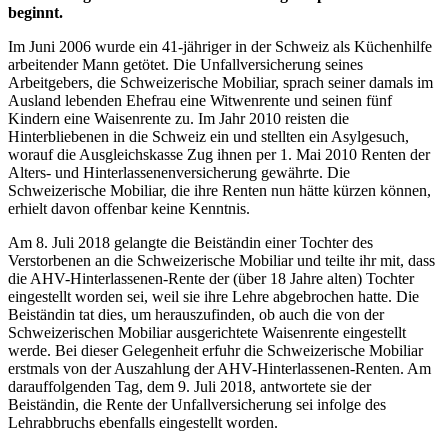
beginnt.
Im Juni 2006 wurde ein 41-jähriger in der Schweiz als Küchenhilfe
arbeitender Mann getötet. Die Unfallversicherung seines
Arbeitgebers, die Schweizerische Mobiliar, sprach seiner damals im
Ausland lebenden Ehefrau eine Witwenrente und seinen fünf
Kindern eine Waisenrente zu. Im Jahr 2010 reisten die
Hinterbliebenen in die Schweiz ein und stellten ein Asylgesuch,
worauf die Ausgleichskasse Zug ihnen per 1. Mai 2010 Renten der
Alters- und Hinterlassenenversicherung gewährte. Die
Schweizerische Mobiliar, die ihre Renten nun hätte kürzen können,
erhielt davon offenbar keine Kenntnis.
Am 8. Juli 2018 gelangte die Beiständin einer Tochter des
Verstorbenen an die Schweizerische Mobiliar und teilte ihr mit, dass
die AHV-Hinterlassenen-Rente der (über 18 Jahre alten) Tochter
eingestellt worden sei, weil sie ihre Lehre abgebrochen hatte. Die
Beiständin tat dies, um herauszufinden, ob auch die von der
Schweizerischen Mobiliar ausgerichtete Waisenrente eingestellt
werde. Bei dieser Gelegenheit erfuhr die Schweizerische Mobiliar
erstmals von der Auszahlung der AHV-Hinterlassenen-Renten. Am
darauffolgenden Tag, dem 9. Juli 2018, antwortete sie der
Beiständin, die Rente der Unfallversicherung sei infolge des
Lehrabbruchs ebenfalls eingestellt worden.