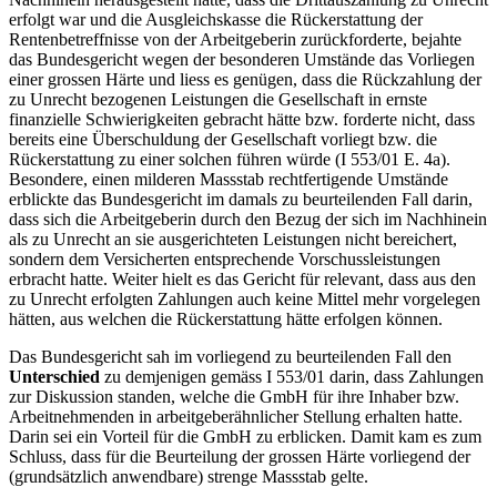
erfolgt war und die Ausgleichskasse die Rückerstattung der
Rentenbetreffnisse von der Arbeitgeberin zurückforderte, bejahte
das Bundesgericht wegen der besonderen Umstände das Vorliegen
einer grossen Härte und liess es genügen, dass die Rückzahlung der
zu Unrecht bezogenen Leistungen die Gesellschaft in ernste
finanzielle Schwierigkeiten gebracht hätte bzw. forderte nicht, dass
bereits eine Überschuldung der Gesellschaft vorliegt bzw. die
Rückerstattung zu einer solchen führen würde (I 553/01 E. 4a).
Besondere, einen milderen Massstab rechtfertigende Umstände
erblickte das Bundesgericht im damals zu beurteilenden Fall darin,
dass sich die Arbeitgeberin durch den Bezug der sich im Nachhinein
als zu Unrecht an sie ausgerichteten Leistungen nicht bereichert,
sondern dem Versicherten entsprechende Vorschussleistungen
erbracht hatte. Weiter hielt es das Gericht für relevant, dass aus den
zu Unrecht erfolgten Zahlungen auch keine Mittel mehr vorgelegen
hätten, aus welchen die Rückerstattung hätte erfolgen können.
Das Bundesgericht sah im vorliegend zu beurteilenden Fall den
Unterschied
zu demjenigen gemäss I 553/01 darin, dass Zahlungen
zur Diskussion standen, welche die GmbH für ihre Inhaber bzw.
Arbeitnehmenden in arbeitgeberähnlicher Stellung erhalten hatte.
Darin sei ein Vorteil für die GmbH zu erblicken. Damit kam es zum
Schluss, dass für die Beurteilung der grossen Härte vorliegend der
(grundsätzlich anwendbare) strenge Massstab gelte.