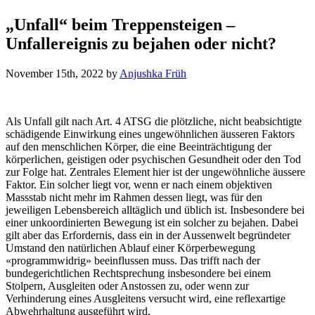
„Unfall“ beim Treppensteigen –
Unfallereignis zu bejahen oder nicht?
November 15th, 2022
by
Anjushka Früh
Als Unfall gilt nach Art. 4 ATSG die plötzliche, nicht beabsichtigte
schädigende Einwirkung eines ungewöhnlichen äusseren Faktors
auf den menschlichen Körper, die eine Beeinträchtigung der
körperlichen, geistigen oder psychischen Gesundheit oder den Tod
zur Folge hat. Zentrales Element hier ist der ungewöhnliche äussere
Faktor. Ein solcher liegt vor, wenn er nach einem objektiven
Massstab nicht mehr im Rahmen dessen liegt, was für den
jeweiligen Lebensbereich alltäglich und üblich ist. Insbesondere bei
einer unkoordinierten Bewegung ist ein solcher zu bejahen. Dabei
gilt aber das Erfordernis, dass ein in der Aussenwelt begründeter
Umstand den natürlichen Ablauf einer Körperbewegung
«programmwidrig» beeinflussen muss. Das trifft nach der
bundegerichtlichen Rechtsprechung insbesondere bei einem
Stolpern, Ausgleiten oder Anstossen zu, oder wenn zur
Verhinderung eines Ausgleitens versucht wird, eine reflexartige
Abwehrhaltung ausgeführt wird.