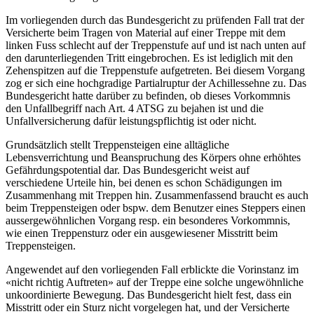
Im vorliegenden durch das Bundesgericht zu prüfenden Fall trat der
Versicherte beim Tragen von Material auf einer Treppe mit dem
linken Fuss schlecht auf der Treppenstufe auf und ist nach unten auf
den darunterliegenden Tritt eingebrochen. Es ist lediglich mit den
Zehenspitzen auf die Treppenstufe aufgetreten. Bei diesem Vorgang
zog er sich eine hochgradige Partialruptur der Achillessehne zu. Das
Bundesgericht hatte darüber zu befinden, ob dieses Vorkommnis
den Unfallbegriff nach Art. 4 ATSG zu bejahen ist und die
Unfallversicherung dafür leistungspflichtig ist oder nicht.
Grundsätzlich stellt Treppensteigen eine alltägliche
Lebensverrichtung und Beanspruchung des Körpers ohne erhöhtes
Gefährdungspotential dar. Das Bundesgericht weist auf
verschiedene Urteile hin, bei denen es schon Schädigungen im
Zusammenhang mit Treppen hin. Zusammenfassend braucht es auch
beim Treppensteigen oder bspw. dem Benutzer eines Steppers einen
aussergewöhnlichen Vorgang resp. ein besonderes Vorkommnis,
wie einen Treppensturz oder ein ausgewiesener Misstritt beim
Treppensteigen.
Angewendet auf den vorliegenden Fall erblickte die Vorinstanz im
«nicht richtig Auftreten» auf der Treppe eine solche ungewöhnliche
unkoordinierte Bewegung. Das Bundesgericht hielt fest, dass ein
Misstritt oder ein Sturz nicht vorgelegen hat, und der Versicherte