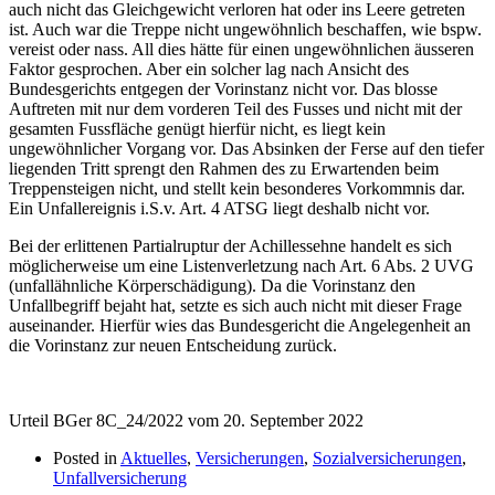
auch nicht das Gleichgewicht verloren hat oder ins Leere getreten
ist. Auch war die Treppe nicht ungewöhnlich beschaffen, wie bspw.
vereist oder nass. All dies hätte für einen ungewöhnlichen äusseren
Faktor gesprochen. Aber ein solcher lag nach Ansicht des
Bundesgerichts entgegen der Vorinstanz nicht vor. Das blosse
Auftreten mit nur dem vorderen Teil des Fusses und nicht mit der
gesamten Fussfläche genügt hierfür nicht, es liegt kein
ungewöhnlicher Vorgang vor. Das Absinken der Ferse auf den tiefer
liegenden Tritt sprengt den Rahmen des zu Erwartenden beim
Treppensteigen nicht, und stellt kein besonderes Vorkommnis dar.
Ein Unfallereignis i.S.v. Art. 4 ATSG liegt deshalb nicht vor.
Bei der erlittenen Partialruptur der Achillessehne handelt es sich
möglicherweise um eine Listenverletzung nach Art. 6 Abs. 2 UVG
(unfallähnliche Körperschädigung). Da die Vorinstanz den
Unfallbegriff bejaht hat, setzte es sich auch nicht mit dieser Frage
auseinander. Hierfür wies das Bundesgericht die Angelegenheit an
die Vorinstanz zur neuen Entscheidung zurück.
Urteil BGer 8C_24/2022 vom 20. September 2022
Posted in
Aktuelles
,
Versicherungen
,
Sozialversicherungen
,
Unfallversicherung