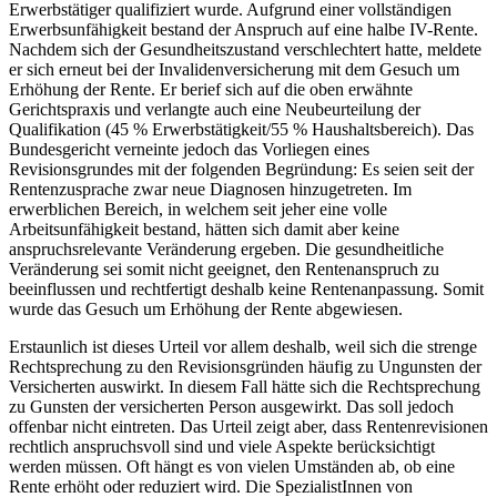
Erwerbstätiger qualifiziert wurde. Aufgrund einer vollständigen
Erwerbsunfähigkeit bestand der Anspruch auf eine halbe IV-Rente.
Nachdem sich der Gesundheitszustand verschlechtert hatte, meldete
er sich erneut bei der Invalidenversicherung mit dem Gesuch um
Erhöhung der Rente. Er berief sich auf die oben erwähnte
Gerichtspraxis und verlangte auch eine Neubeurteilung der
Qualifikation (45 % Erwerbstätigkeit/55 % Haushaltsbereich). Das
Bundesgericht verneinte jedoch das Vorliegen eines
Revisionsgrundes mit der folgenden Begründung: Es seien seit der
Rentenzusprache zwar neue Diagnosen hinzugetreten. Im
erwerblichen Bereich, in welchem seit jeher eine volle
Arbeitsunfähigkeit bestand, hätten sich damit aber keine
anspruchsrelevante Veränderung ergeben. Die gesundheitliche
Veränderung sei somit nicht geeignet, den Rentenanspruch zu
beeinflussen und rechtfertigt deshalb keine Rentenanpassung. Somit
wurde das Gesuch um Erhöhung der Rente abgewiesen.
Erstaunlich ist dieses Urteil vor allem deshalb, weil sich die strenge
Rechtsprechung zu den Revisionsgründen häufig zu Ungunsten der
Versicherten auswirkt. In diesem Fall hätte sich die Rechtsprechung
zu Gunsten der versicherten Person ausgewirkt. Das soll jedoch
offenbar nicht eintreten. Das Urteil zeigt aber, dass Rentenrevisionen
rechtlich anspruchsvoll sind und viele Aspekte berücksichtigt
werden müssen. Oft hängt es von vielen Umständen ab, ob eine
Rente erhöht oder reduziert wird. Die SpezialistInnen von