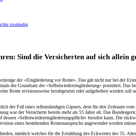
ichte zuständig
en: Sind die Versicherten auf sich allein ge
derjenige der «Eingliederung vor Rente». Das gilt nicht nur bei der Er
tmals der Grundsatz der «Selbstwiedereingliederung» postuliert. Das be
ne Rente revisionsweise herabgesetzt oder aufgehoben werden soll und
ich der Fall eines selbstständigen Gipsers, dem für den Zeitraum vom
g war der Versicherte bereits mehr als 55 Jahre alt. Das Bundesgericht
 auf dessen «Selbstwiedereingliederungspflicht» berufen kann. Die rück
Revision eines bestehenden Rentenanspruchs angewendet werden müssen
hieden, nämlich welches für die Ermittlung des Eckwertes des 55. Alter